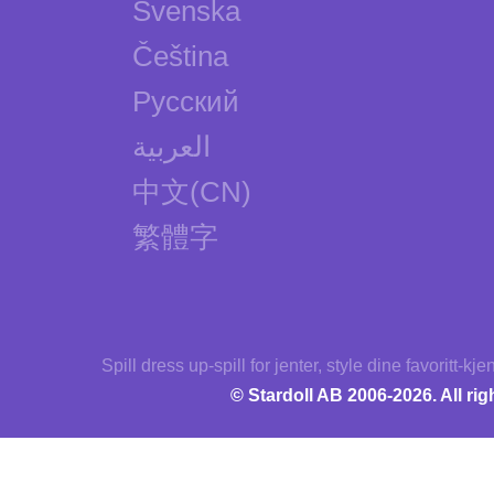
Svenska
Čeština
Русский
العربية
中文(CN)
繁體字
Spill dress up-spill for jenter, style dine favoritt-kjen
© Stardoll AB 2006-2026. All rig