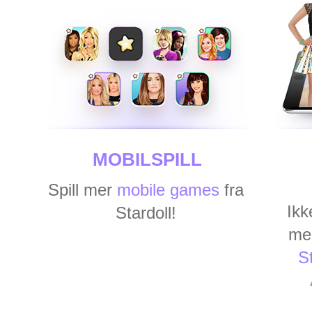
MOBILSPILL
Spill mer
mobile games
fra
Ikk
Stardoll!
me
St