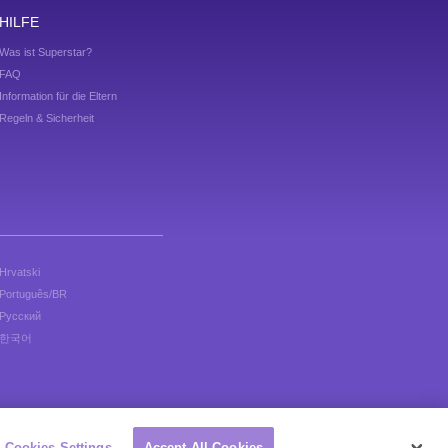
HILFE
Was ist Superstar?
FAQ
Information für die Eltern
Regeln & Sicherheit
Hrvatski
Português/BR
Русский
한국어
le.
Cookies Settings
Accept All Cookies