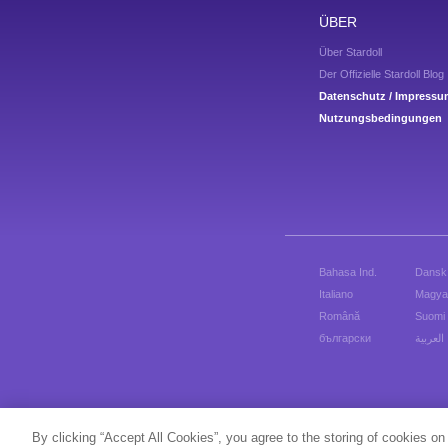
ÜBER
Über Stardoll
Der Offizielle Stardoll Blog
Datenschutz / Impress
Nutzungsbedingungen
Bahasa Ind.
Dansk
Italiano
Magya
Română
Suomi
български
العربية
Sp
By clicking “Accept All Cookies”, you agree to the storing of cookies on