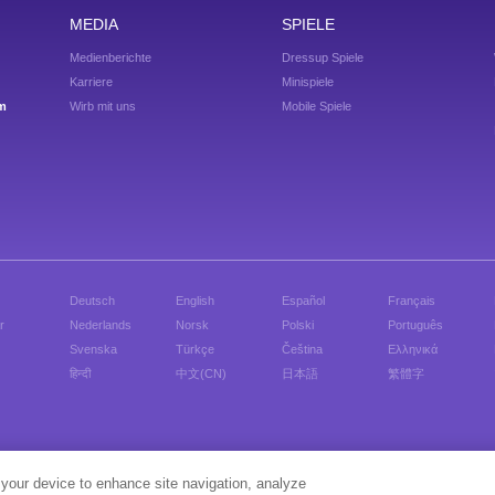
MEDIA
SPIELE
Medienberichte
Dressup Spiele
Karriere
Minispiele
um
Wirb mit uns
Mobile Spiele
Deutsch
English
Español
Français
r
Nederlands
Norsk
Polski
Português
Svenska
Türkçe
Čeština
Ελληνικά
हिन्दी
中文(CN)
日本語
繁體字
iele dress up Spiele für Mädchen, style deine Lieblingspromis und spiele kostenlose flash Spie
 your device to enhance site navigation, analyze