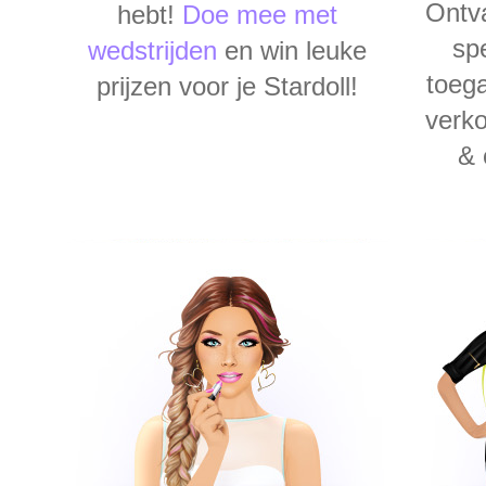
Ontva
hebt!
Doe mee met
sp
wedstrijden
en win leuke
toega
prijzen voor je Stardoll!
verko
& 