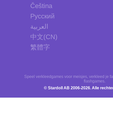
Čeština
Русский
العربية
中文(CN)
繁體字
Speel verkleedgames voor meisjes, verkleed je fav
flashgames.
© Stardoll AB 2006-2026. Alle rech