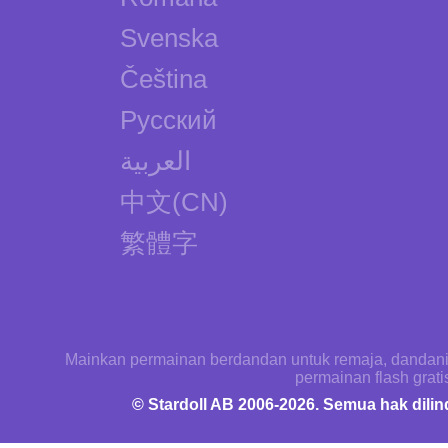
Svenska
Čeština
Русский
العربية
中文(CN)
繁體字
Mainkan permainan berdandan untuk remaja, dandani s
permainan flash grati
© Stardoll AB 2006-2026. Semua hak dil