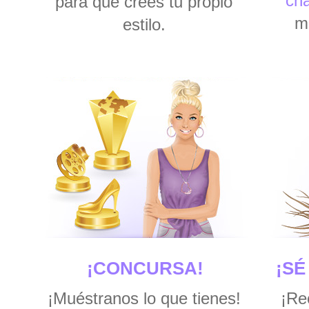
ch
para que crees tu propio
mi
estilo.
¡CONCURSA!
¡SÉ
¡Muéstranos lo que tienes!
¡Re