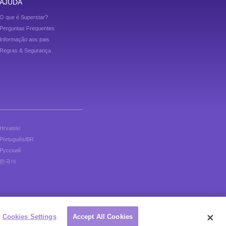
AJUDA
O que é Superstar?
Perguntas Frequentes
Informação aos pais
Regras & Segurança
Hrvatski
Português/BR
Русский
한국어
os grátis para meninas!
Cookies Settings
Accept All Cookies