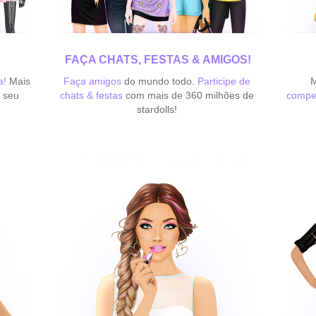
FAÇA CHATS, FESTAS & AMIGOS!
a!
Mais
Faça amigos
do mundo todo.
Participe de
M
r seu
chats & festas
com mais de 360 milhões de
compe
stardolls!