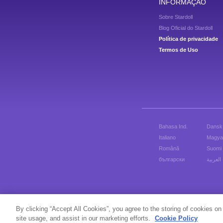
INFORMAÇÃO
Sobre Stardoll
Blog Oficial do Stardoll
Política de privacidade
Termos de Uso
Bahasa Ind.
Dansk
Italiano
Magya
Română
Suomi
български
العربية
Fama, Fashion e Amigas
By clicking “Accept All Cookies”, you agree to the storing of cookies on
site usage, and assist in our marketing efforts.
Cookie Policy