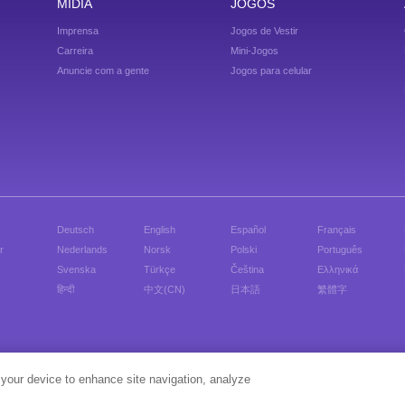
MÍDIA
JOGOS
Imprensa
Jogos de Vestir
Carreira
Mini-Jogos
Anuncie com a gente
Jogos para celular
Deutsch
English
Español
Français
r
Nederlands
Norsk
Polski
Português
Svenska
Türkçe
Čeština
Ελληνικά
हिन्दी
中文(CN)
日本語
繁體字
, Desenhe, compre e decore. Junte-se a comunidade, converse e faça novas amizades! Jog
 your device to enhance site navigation, analyze
© Stardoll AB 2006-2026. Todos os direitos reservados.