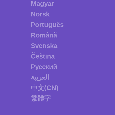
Magyar
Norsk
Português
Română
Svenska
Čeština
Русский
العربية
中文(CN)
繁體字