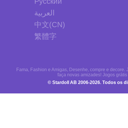
Русский
العربية
中文(CN)
繁體字
Fama, Fashion e Amigas, Desenhe, compre e decore. J
faça novas amizades! Jogos grátis
© Stardoll AB 2006-2026. Todos os di