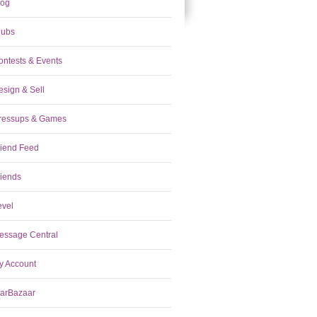
log
lubs
ontests & Events
esign & Sell
ressups & Games
riend Feed
riends
evel
essage Central
y Account
tarBazaar