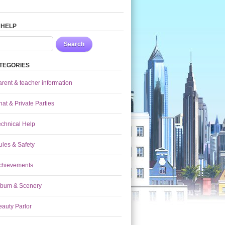
 HELP
Search
TEGORIES
arent & teacher information
at & Private Parties
echnical Help
ules & Safety
chievements
lbum & Scenery
eauty Parlor