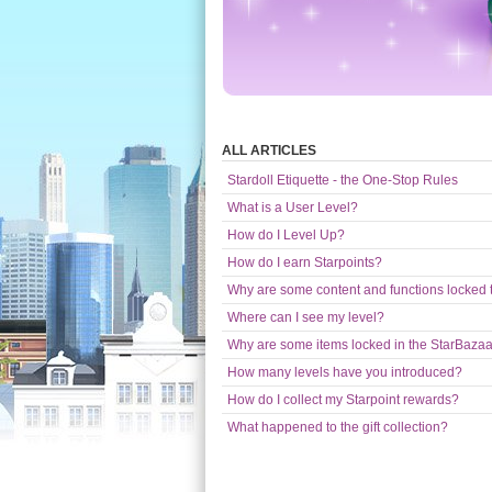
ALL ARTICLES
Stardoll Etiquette - the One-Stop Rules
What is a User Level?
How do I Level Up?
How do I earn Starpoints?
Why are some content and functions locked t
Where can I see my level?
Why are some items locked in the StarBaza
How many levels have you introduced?
How do I collect my Starpoint rewards?
What happened to the gift collection?