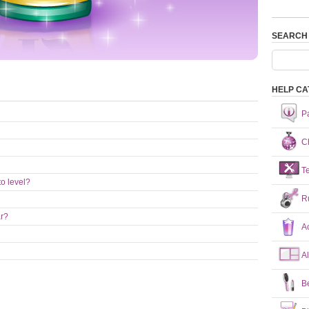
SEARCH
HELP CA
P
Ch
T
o level?
R
ar?
A
A
B