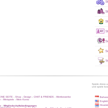
S
S
St
St
S
S
T
Spiele dress u
und spiele kos
INE SEITE
Shop
Design
CHAT & FRIENDS
Wettbewerbe
Bahasa
•
•
•
•
e
Minispiele
Mein Konto
•
•
English
Hrvatsk
s
Mitgliedschaftsbedingungen
•