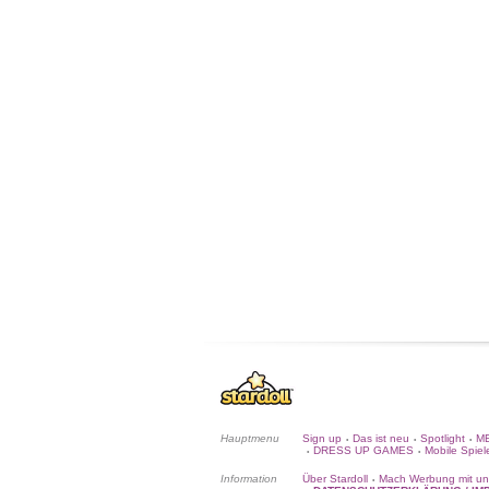
Hauptmenu
Sign up
Das ist neu
Spotlight
ME
•
•
•
DRESS UP GAMES
Mobile Spiel
•
•
Information
Über Stardoll
Mach Werbung mit un
•