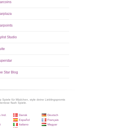
tarcoins
tarplaza
arpoints
ylist Studio
uite
uperstar
he Star Blog
p Spiele für Mädchen, style deine Lieblingspromis
tenlose flash Spiele.
 Ind.
Dansk
Deutsch
Español
Français
i
Italiano
Magyar