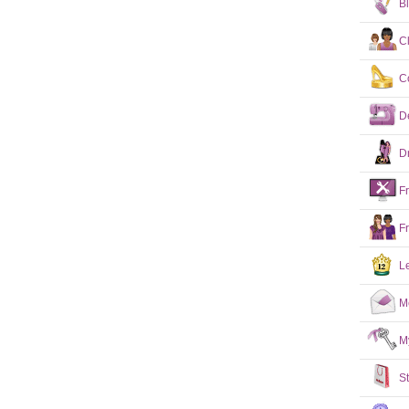
B
C
C
D
D
F
F
L
M
M
S