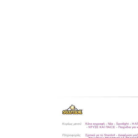
Κυρίως μενού
Κάνε εγγραφή
Νέα
Spotlight
Η Α
•
•
•
ΝΤΥΣΕ ΚΑΙ ΠΑΙΞΕ
Παιχνίδια για 
•
•
Πληροφορίες
Σχετικά με το Stardoll
Διαφήμισε μαζ
•