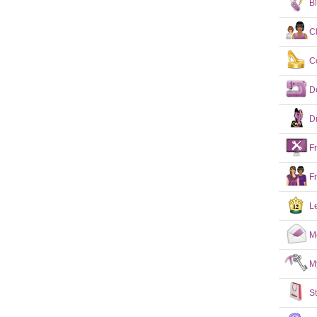
B
C
C
D
D
F
F
L
M
M
S