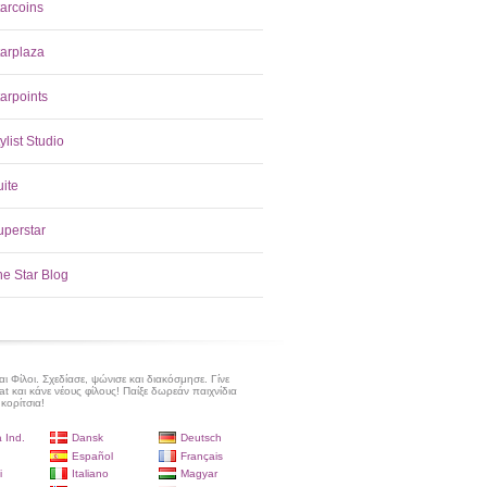
tarcoins
tarplaza
arpoints
ylist Studio
uite
uperstar
he Star Blog
 Φίλοι. Σχεδίασε, ψώνισε και διακόσμησε. Γίνε
at και κάνε νέους φίλους! Παίξε δωρεάν παιχνίδια
 κορίτσια!
 Ind.
Dansk
Deutsch
Español
Français
i
Italiano
Magyar