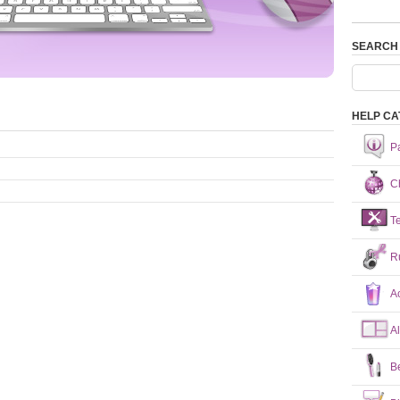
SEARCH
HELP CA
P
Ch
T
R
A
A
B