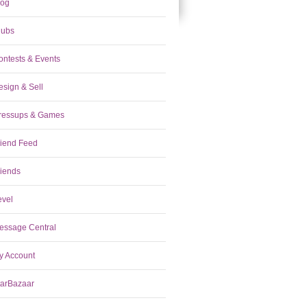
log
lubs
ontests & Events
esign & Sell
ressups & Games
riend Feed
riends
evel
essage Central
y Account
tarBazaar