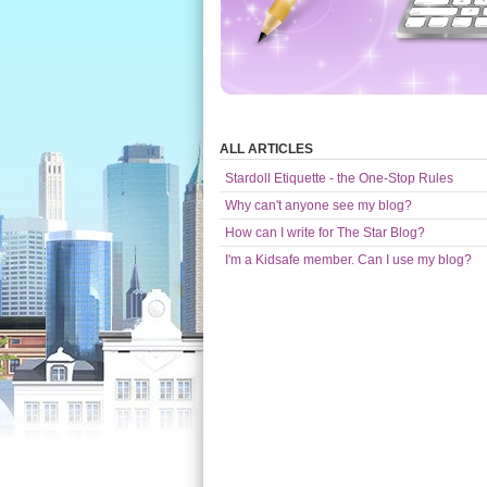
ALL ARTICLES
Stardoll Etiquette - the One-Stop Rules
Why can't anyone see my blog?
How can I write for The Star Blog?
I'm a Kidsafe member. Can I use my blog?