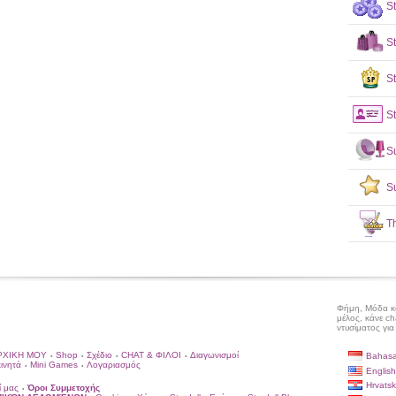
S
S
St
St
S
S
T
Φήμη, Μόδα και
μέλος, κάνε ch
ντυσίματος για
ΡΧΙΚΗ ΜΟΥ
Shop
Σχέδιο
CHAT & ΦΙΛΟΙ
Διαγωνισμοί
Bahasa
•
•
•
•
κινητά
Mini Games
Λογαριασμός
•
•
English
Hrvatsk
ί μας
Όροι Συμμετοχής
•