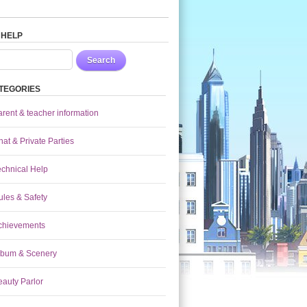
 HELP
Search
TEGORIES
arent & teacher information
at & Private Parties
echnical Help
ules & Safety
chievements
lbum & Scenery
eauty Parlor