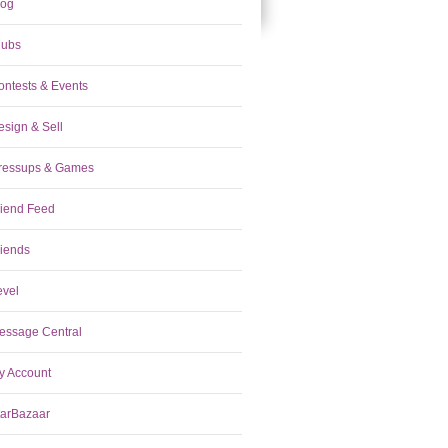
log
lubs
ontests & Events
esign & Sell
ressups & Games
riend Feed
riends
evel
essage Central
y Account
tarBazaar