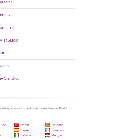
tarcoins
tarplaza
arpoints
ylist Studio
uite
uperstar
he Star Blog
lejä, stailaa suosikkisi ja pelaa ilmaisia flash-
 Ind.
Dansk
Deutsch
Español
Français
i
Italiano
Magyar