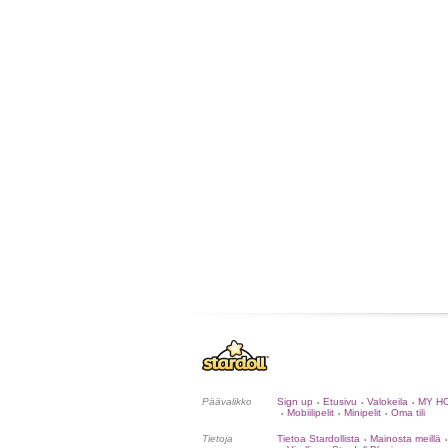
Päävalikko
Sign up
Etusivu
Valokeila
MY H
•
•
•
Mobiilipelit
Minipelit
Oma tili
•
•
•
Tietoja
Tietoa Stardollista
Mainosta meillä
•
•