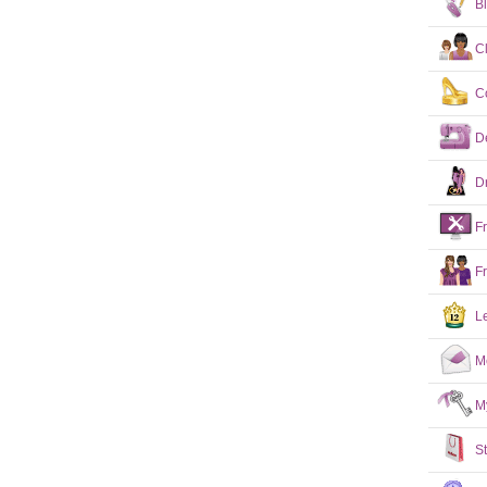
B
C
C
D
D
F
F
L
M
M
S