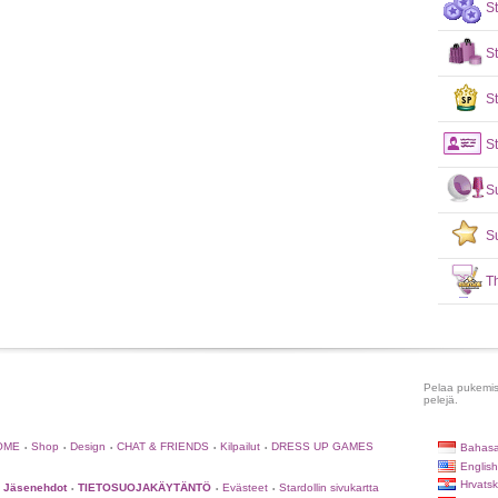
S
S
St
St
S
S
T
Pelaa pukemispe
pelejä.
OME
Shop
Design
CHAT & FRIENDS
Kilpailut
DRESS UP GAMES
Bahasa
•
•
•
•
•
English
Hrvatsk
Jäsenehdot
TIETOSUOJAKÄYTÄNTÖ
Evästeet
Stardollin sivukartta
•
•
•