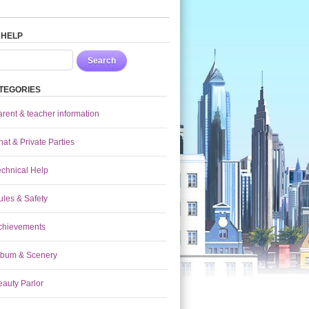
 HELP
Search
TEGORIES
arent & teacher information
at & Private Parties
echnical Help
ules & Safety
chievements
lbum & Scenery
eauty Parlor