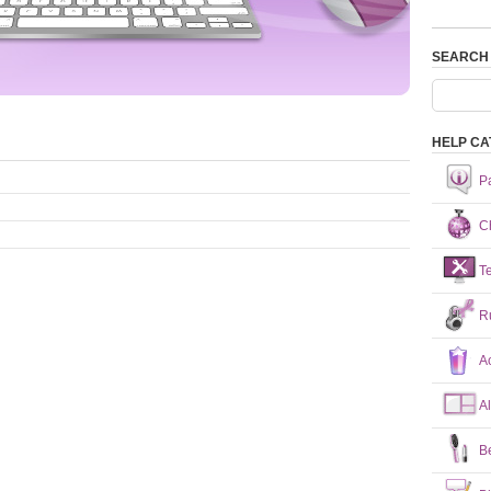
SEARCH
HELP CA
P
Ch
T
R
A
A
B