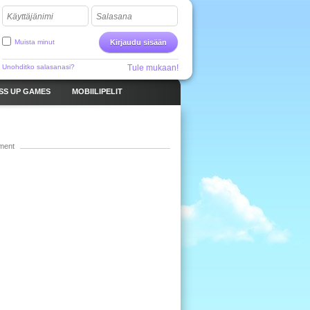
Käyttäjänimi
Salasana
Muista minut
Kirjaudu sisään
Unohditko salasanasi?
Tule mukaan!
SS UP GAMES
MOBIILIPELIT
ment