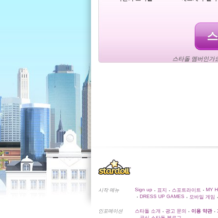
스
스타돌 멤버인가요
Sign up
MY 
시작 메뉴
표지
스포트라이트
•
•
•
DRESS UP GAMES
모바일 게임
•
•
•
인포메이션
스타돌 소개
광고 문의
이용 약관
•
•
•
공식 스타돌 블로그