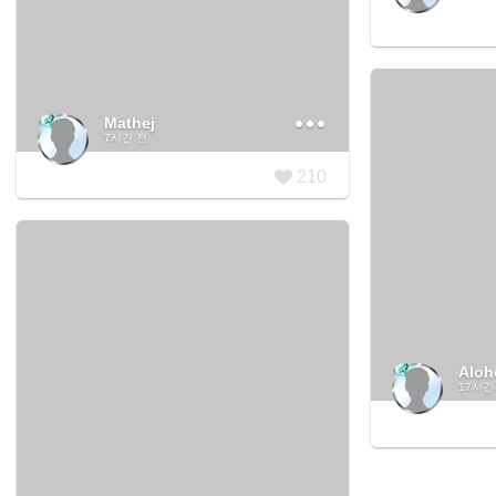
Mathej
7시간 전
210
Aloh
17시간