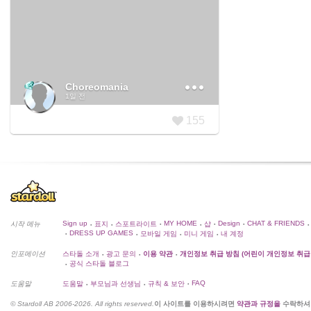
Choreomania
1일 전
155
Sign up
MY HOME
Design
CHAT & FRIENDS
시작 메뉴
표지
스포트라이트
샵
•
•
•
•
•
•
•
DRESS UP GAMES
모바일 게임
미니 게임
내 계정
•
•
•
•
인포메이션
스타돌 소개
광고 문의
이용 약관
개인정보 취급 방침 (어린이 개인정보 취급
•
•
•
공식 스타돌 블로그
•
FAQ
도움말
도움말
부모님과 선생님
규칙 & 보안
•
•
•
© Stardoll AB 2006-2026. All rights reserved.
이 사이트를 이용하시려면
약관과 규정을
수락하셔야