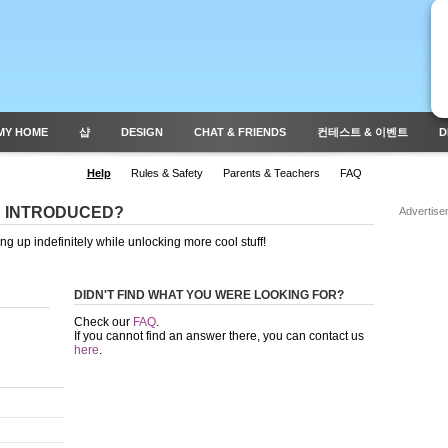
MY HOME
샵
DESIGN
CHAT & FRIENDS
컨테스트 & 이벤트
D
Help
Rules & Safety
Parents & Teachers
FAQ
U INTRODUCED?
Advertise
ng up indefinitely while unlocking more cool stuff!
DIDN'T FIND WHAT YOU WERE LOOKING FOR?
Check our
FAQ
.
If you cannot find an answer there, you can contact us
here
.