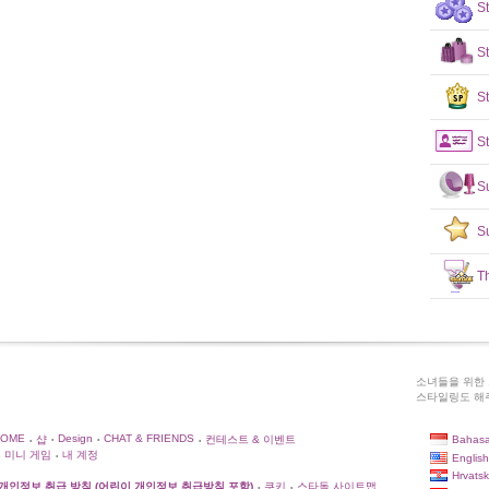
S
S
St
St
S
S
T
소녀들을 위한 
스타일링도 해주
HOME
Design
CHAT & FRIENDS
Bahasa
샵
컨테스트 & 이벤트
•
•
•
•
미니 게임
내 계정
English
•
Hrvatsk
개인정보 취급 방침 (어린이 개인정보 취급방침 포함)
쿠키
스타돌 사이트맵
•
•