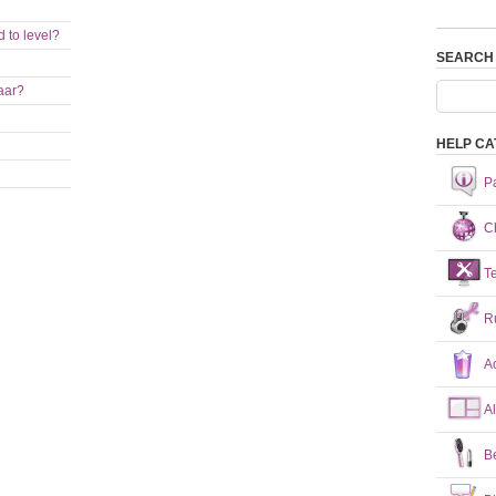
 to level?
SEARCH
aar?
HELP CA
P
Ch
T
R
A
A
B