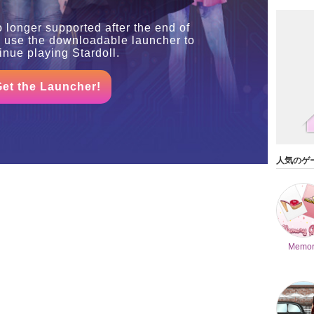
o longer supported after the end of
o use the downloadable launcher to
inue playing Stardoll.
Get the Launcher!
人気のゲ
Memor