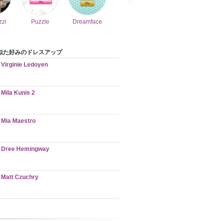
zzi
Puzzle
Dreamface
似た好みのドレスアップ
Virginie Ledoyen
Mila Kunis 2
Mia Maestro
Dree Hemingway
Matt Czuchry