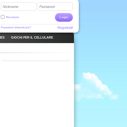
Nickname
Password
Ricordami
Login
Password dimenticata?
Registrati!
MES
GIOCHI PER IL CELLULARE