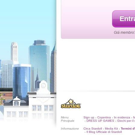
Entr
Giá membro? L
Menu
Sign up
Copertina
In evidenza
•
•
•
Principale
DRESS UP GAMES
Giochi per il 
•
•
Informazione
Circa Stardoll
Media Kit
Termini d
•
•
Il Blog Ufficiale di Stardoll
•