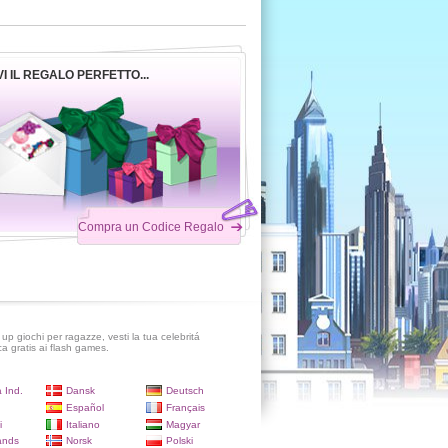
I IL REGALO PERFETTO...
Compra un Codice Regalo
up giochi per ragazze, vesti la tua celebritá
ca gratis ai flash games.
 Ind.
Dansk
Deutsch
Español
Français
i
Italiano
Magyar
ands
Norsk
Polski