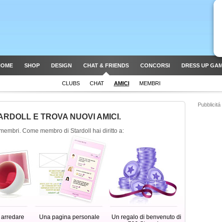
HOME
SHOP
DESIGN
CHAT & FRIENDS
CONCORSI
DRESS UP GA
CLUBS
CHAT
AMICI
MEMBRI
Pubblicitá
TARDOLL E TROVA NUOVI AMICI.
membri. Come membro di Stardoll hai diritto a:
 arredare
Una pagina personale
Un regalo di benvenuto di