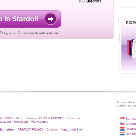
700 Starcoins
a in Stardoll
RICEV
og in nella casella in alto a destra.
Gioca ai dress 
preferita e gio
MY HOME
Shop
Design
CHAT & FRIENDS
Concorsi
Bahasa
•
•
•
•
cellulare
Minigiochi
Mio Account
•
•
English
Hrvatsk
'Iscrizione
PRIVACY POLICY
Cookies
Mappa del Sito
•
•
•
Nederl