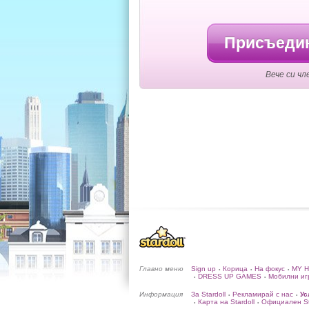
Присъедин
Вече си чл
Главно меню
Sign up
Корица
На фокус
MY 
•
•
•
DRESS UP GAMES
Мобилни иг
•
•
Информация
За Stardoll
Рекламирай с нас
Ус
•
•
Карта на Stardoll
Официален Sta
•
•