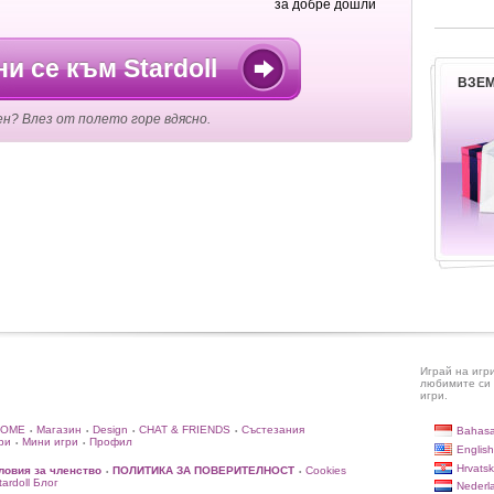
за добре дошли
и се към Stardoll
ВЗЕМ
ен? Влез от полето горе вдясно.
Играй на игр
любимите си 
игри.
HOME
Магазин
Design
CHAT & FRIENDS
Състезания
Bahasa
•
•
•
•
ри
Мини игри
Профил
•
•
English
Hrvatsk
ловия за членство
ПОЛИТИКА ЗА ПОВЕРИТЕЛНОСТ
Cookies
•
•
rdoll Блог
Nederl