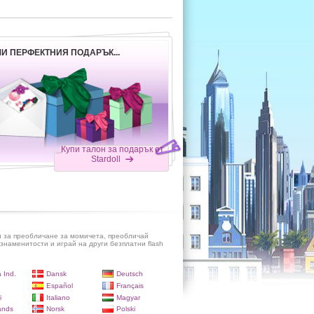
И ПЕРФЕКТНИЯ ПОДАРЪК...
Купи талон за подарък от
Stardoll
и за преобличане за момичета, преобличай
знаменитости и играй на други безплатни flash
 Ind.
Dansk
Deutsch
Español
Français
i
Italiano
Magyar
ands
Norsk
Polski