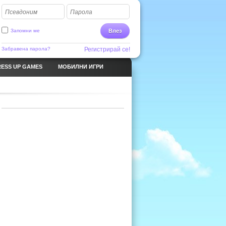
Псевдоним
Парола
Запомни ме
Влез
Забравена парола?
Регистрирай се!
ESS UP GAMES
МОБИЛНИ ИГРИ