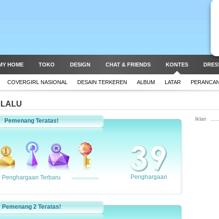
MY HOME
TOKO
DESIGN
CHAT & FRIENDS
KONTES
DRES
COVERGIRL NASIONAL
DESAIN TERKEREN
ALBUM
LATAR
PERANCAN
 LALU
Iklan
Pemenang Teratas!
Penghargaan
Penghargaan Terbaru
Pemenang 2 Teratas!