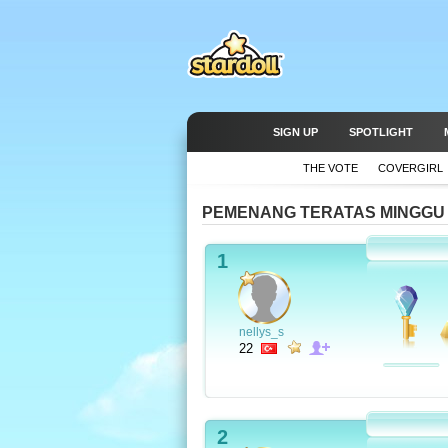
SIGN UP
SPOTLIGHT
THE VOTE
COVERGIRL
PEMENANG TERATAS MINGGU
1
nellys_s
22
2