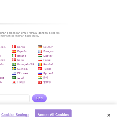
inan berdandan untuk remaja, dandani selebritis
 mainkan permainan flash gratis.
 Ind.
Dansk
Deutsch
Español
Français
i
Italiano
Magyar
ands
Norsk
Polski
uês
Português/BR
Română
Svenska
Türkçe
a
Ελληνικά
Русский
ски
العربية
हिन्दी
)
日本語
繁體字
Cari
Cookies Settings
Accept All Cookies