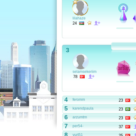
lilahaze
24
3
selamsekeriim
78
4
feromm
23
5
karendpaula
23
6
arzumtrn
23
7
per54-
37
8
yurt51
25