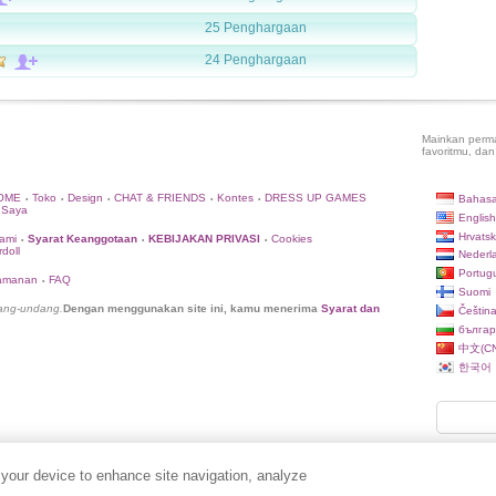
25 Penghargaan
24 Penghargaan
Mainkan perma
favoritmu, dan
OME
Toko
Design
CHAT & FRIENDS
Kontes
DRESS UP GAMES
Bahasa
•
•
•
•
•
 Saya
English
Hrvatsk
ami
Syarat Keanggotaan
KEBIJAKAN PRIVASI
Cookies
•
•
•
doll
Nederl
Portug
eamanan
FAQ
•
Suomi
dang-undang.
Dengan menggunakan site ini, kamu menerima
Syarat dan
Češtin
българ
中文(CN
한국어
 your device to enhance site navigation, analyze