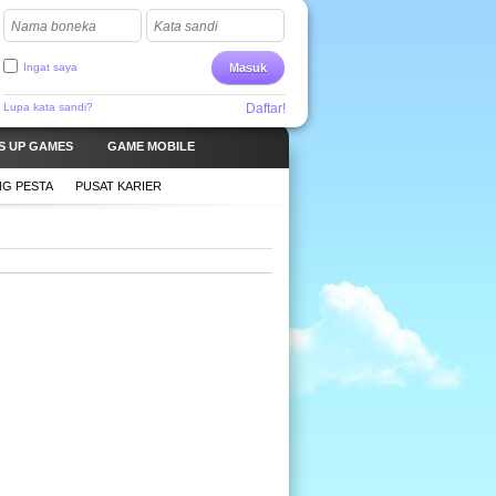
Nama boneka
Kata sandi
Ingat saya
Masuk
Lupa kata sandi?
Daftar!
S UP GAMES
GAME MOBILE
G PESTA
PUSAT KARIER