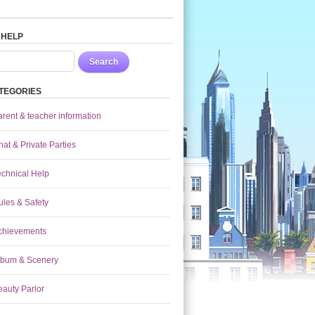
 HELP
Search
TEGORIES
arent & teacher information
at & Private Parties
echnical Help
ules & Safety
chievements
lbum & Scenery
eauty Parlor