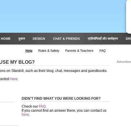
 HOME
दुकान
DESIGN
CHAT & FRIENDS
प्रतियोगिताएँ और कार्यक्रम
DR
Help
Rules & Safety
Parents & Teachers
FAQ
I USE MY BLOG?
Advertise
ons on Stardoll, such as their blog, chat, messages and guestbooks.
ardoll
here
.
DIDN'T FIND WHAT YOU WERE LOOKING FOR?
Check our
FAQ
.
If you cannot find an answer there, you can contact us
here
.