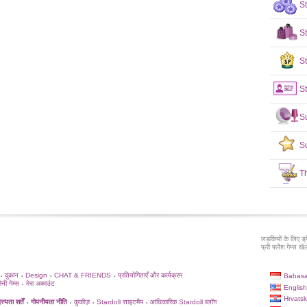
S
S
St
St
S
S
T
लड़कियों के लिए ड्
फ्री फ़्लैश गेम्स खेले
दुकान
Design
CHAT & FRIENDS
प्रतियोगिताएँ और कार्यक्रम
Bahasa
•
•
•
•
िनी गेम्स
मेरा अकाउंट
•
English
Hrvatsk
्यता शर्तें
गोपनीयता नीति
कुकीज़
Stardoll साइटमैप
आधिकारिक Stardoll ब्लॉग
•
•
•
•