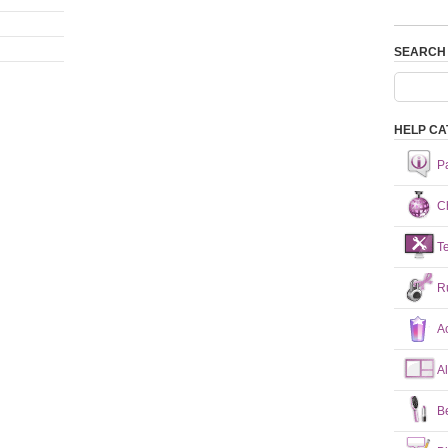
SEARCH
HELP CA
P
Ch
T
R
A
A
B