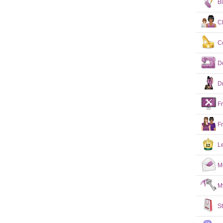
B
C
C
D
D
F
F
L
M
M
S