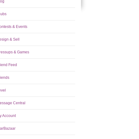
log
lubs
ontests & Events
esign & Sell
ressups & Games
riend Feed
riends
evel
essage Central
y Account
tarBazaar