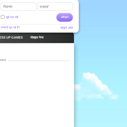
निकनेम
पासवर्ड
मुझे याद रखें
लॉगइन
पासवर्ड भूल गई हैं?
साइन अप!
ESS UP GAMES
मोबाइल गेम्स
ment