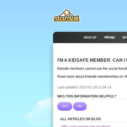
SIGN UP
स्पॉटलाइट
MY
I'M A KIDSAFE MEMBER. CAN 
Kidsafe members cannot use the social functi
Read more about Kidsafe memberships on St
Last updated: 2013-01-28 11:04:14
WAS THIS INFORMATION HELPFUL?
Yes
No
ALL ARTICLES ON BLOG
Why can't anyone see my blog?