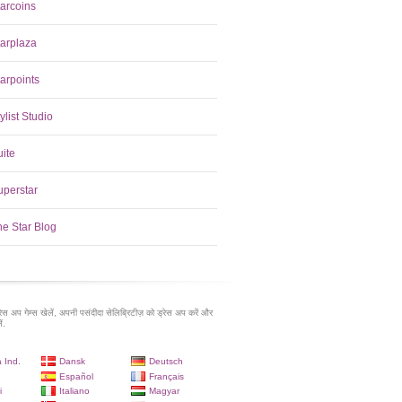
tarcoins
tarplaza
arpoints
ylist Studio
uite
uperstar
he Star Blog
रेस अप गेम्स खेलें, अपनी पसंदीदा सेलिब्रिटीज़ को ड्रेस अप करें और
ं.
 Ind.
Dansk
Deutsch
Español
Français
i
Italiano
Magyar