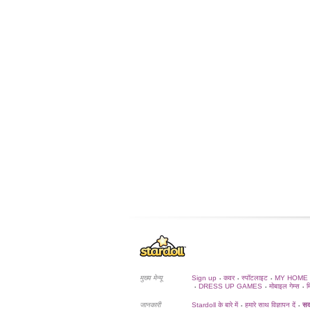
मुख्य मेन्यू
Sign up
कवर
स्पॉटलाइट
MY HOME
•
•
•
DRESS UP GAMES
मोबाइल गेम्स
म
•
•
•
जानकारी
Stardoll के बारे में
हमारे साथ विज्ञापन दें
सदस
•
•