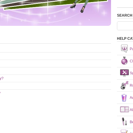
SEARCH
HELP CA
P
Ch
T
ry?
R
?
A
A
B