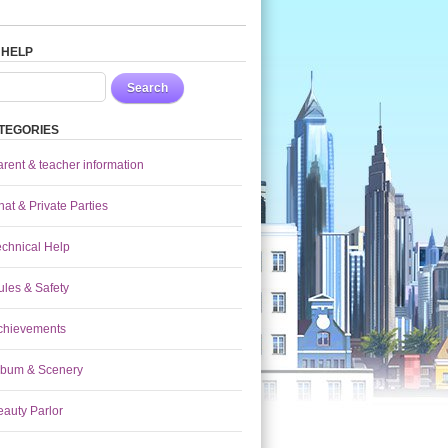
 HELP
Search
TEGORIES
arent & teacher information
at & Private Parties
echnical Help
ules & Safety
chievements
lbum & Scenery
eauty Parlor