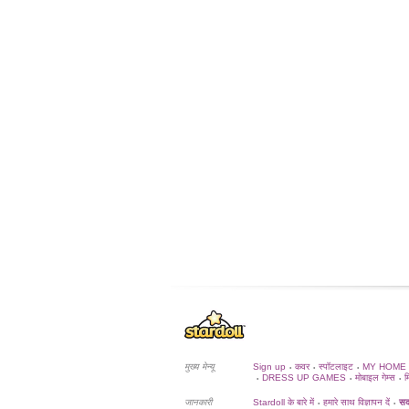
मुख्य मेन्यू
Sign up
कवर
स्पॉटलाइट
MY HOME
•
•
•
DRESS UP GAMES
मोबाइल गेम्स
म
•
•
•
जानकारी
Stardoll के बारे में
हमारे साथ विज्ञापन दें
सदस
•
•