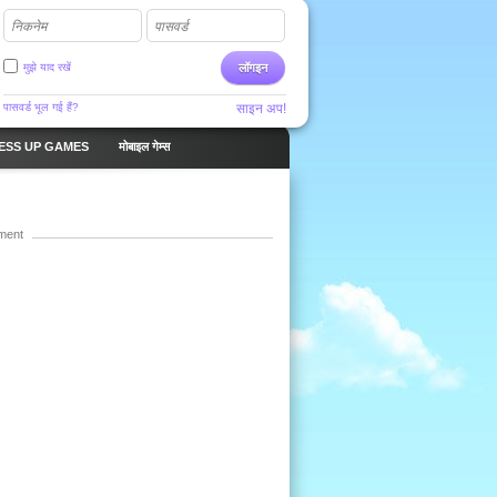
निकनेम
पासवर्ड
मुझे याद रखें
लॉगइन
पासवर्ड भूल गई हैं?
साइन अप!
ESS UP GAMES
मोबाइल गेम्स
ment