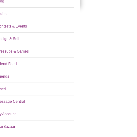
log
lubs
ontests & Events
esign & Sell
ressups & Games
riend Feed
riends
evel
essage Central
y Account
tarBazaar