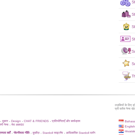
S
S
St
St
S
S
T
लड़कियों के लिए ड्
फ्री फ़्लैश गेम्स खेले
दुकान
Design
CHAT & FRIENDS
प्रतियोगिताएँ और कार्यक्रम
Bahasa
•
•
•
•
िनी गेम्स
मेरा अकाउंट
•
English
Hrvatsk
्यता शर्तें
गोपनीयता नीति
कुकीज़
Stardoll साइटमैप
आधिकारिक Stardoll ब्लॉग
•
•
•
•