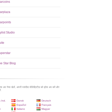
tarcoins
tarplaza
arpoints
ylist Studio
uite
uperstar
he Star Blog
रेस अप गेम्स खेलें, अपनी पसंदीदा सेलिब्रिटीज़ को ड्रेस अप करें और
ं.
 Ind.
Dansk
Deutsch
Español
Français
i
Italiano
Magyar