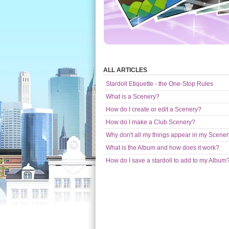
ALL ARTICLES
Stardoll Etiquette - the One-Stop Rules
What is a Scenery?
How do I create or edit a Scenery?
How do I make a Club Scenery?
Why don't all my things appear in my Scene
What is the Album and how does it work?
How do I save a stardoll to add to my Album