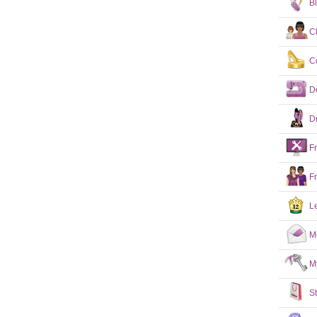
B
C
C
D
D
F
F
L
M
M
S