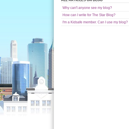
ALL ARTICLES ON BLOG
Why can't anyone see my blog?
How can I write for The Star Blog?
I'm a Kidsafe member. Can I use my blog?