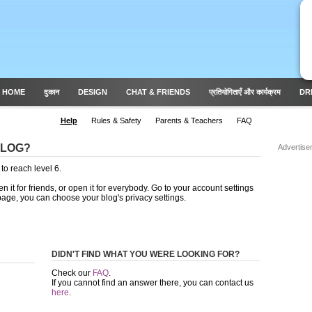
 HOME
दुकान
DESIGN
CHAT & FRIENDS
प्रतियोगिताएँ और कार्यक्रम
DR
Help
Rules & Safety
Parents & Teachers
FAQ
BLOG?
Advertise
to reach level 6.
 it for friends, or open it for everybody. Go to your account settings
page, you can choose your blog's privacy settings.
DIDN'T FIND WHAT YOU WERE LOOKING FOR?
Check our
FAQ
.
If you cannot find an answer there, you can contact us
here
.