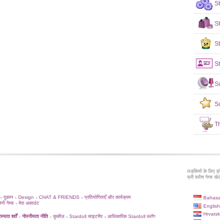
S
S
St
St
S
S
T
लड़कियों के लिए ड्
फ्री फ़्लैश गेम्स खेले
दुकान
Design
CHAT & FRIENDS
प्रतियोगिताएँ और कार्यक्रम
Bahasa
•
•
•
•
िनी गेम्स
मेरा अकाउंट
•
English
Hrvatsk
्यता शर्तें
गोपनीयता नीति
कुकीज़
Stardoll साइटमैप
आधिकारिक Stardoll ब्लॉग
•
•
•
•