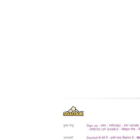
मुख्य मेन्यू
Sign up
कवर
स्पॉटलाइट
MY HOME
•
•
•
DRESS UP GAMES
मोबाइल गेम्स
म
•
•
•
जानकारी
Stardoll के बारे में
हमारे साथ विज्ञापन दें
सदस
•
•