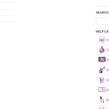
SEARCH
HELP CA
P
Ch
T
R
A
A
B