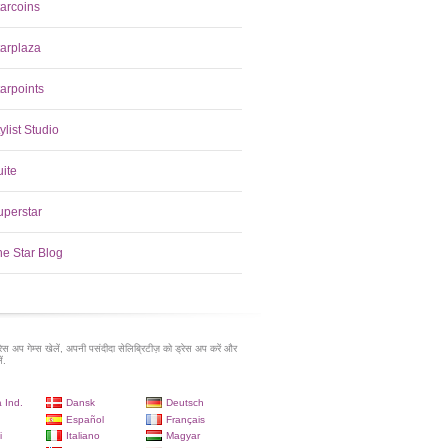
tarcoins
tarplaza
arpoints
ylist Studio
uite
uperstar
he Star Blog
रेस अप गेम्स खेलें, अपनी पसंदीदा सेलिब्रिटीज़ को ड्रेस अप करें और
ं.
 Ind.
Dansk
Deutsch
Español
Français
i
Italiano
Magyar