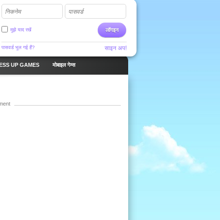
निकनेम
पासवर्ड
मुझे याद रखें
लॉगइन
पासवर्ड भूल गई हैं?
साइन अप!
ESS UP GAMES
मोबाइल गेम्स
ment