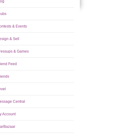
log
lubs
ontests & Events
esign & Sell
ressups & Games
riend Feed
riends
evel
essage Central
y Account
tarBazaar