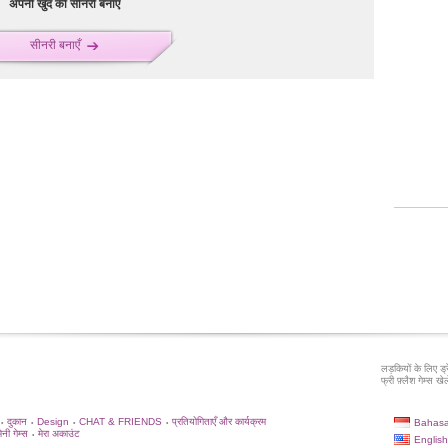
अपनी खुद की सीनरी बनाएँ
सीनरी बनाएँ
लड़कियों के लिए ड्
फ्री फ़्लैश गेम्स खेले
दुकान
Design
CHAT & FRIENDS
प्रतियोगिताएँ और कार्यक्रम
Bahasa
•
•
•
•
िनी गेम्स
मेरा अकाउंट
•
English