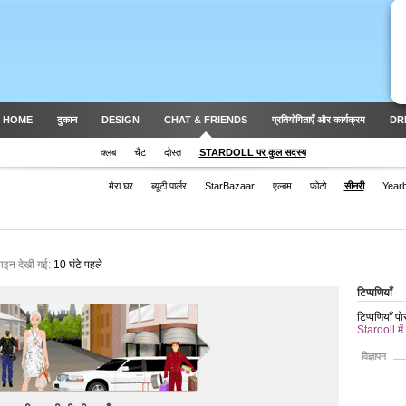
 HOME
दुकान
DESIGN
CHAT & FRIENDS
प्रतियोगिताएँ और कार्यक्रम
DR
क्लब
चैट
दोस्त
STARDOLL पर कुल सदस्य
मेरा घर
ब्यूटी पार्लर
StarBazaar
एल्बम
फ़ोटो
सीनरी
Year
ाइन देखी गई:
10 घंटे पहले
टिप्पणियाँ
टिप्पणियाँ प
Stardoll में
विज्ञापन