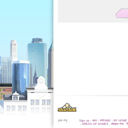
मुख्य मेन्यू
Sign up
कवर
स्पॉटलाइट
MY HOME
•
•
•
DRESS UP GAMES
मोबाइल गेम्स
म
•
•
•