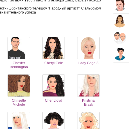
ерил, 30 июня 1983, Никола, 5 октября 1985, Сара,17 ноября
участниц британского телешоу "Народный артист": С альбомом
 значительного успеха
Chester
Cheryl Cole
Lady Gaga 3
Bennington
Chrisette
Cher Lloyd
Kristiina
Michele
Brask