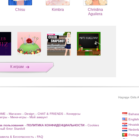
Chisu
Kimbra
Christina
Aguilera
К играм
Наряди Girls 
OME
Магазин
Design
CHAT & FRIENDS
Конкурсы
Bahasa
•
•
•
•
игры
Мини-игры
Мой аккаунт
•
•
English
Hrvatsk
ла пользования
ПОЛИТИКА КОНФИДЕНЦИАЛЬНОСТИ
Cookies
•
•
ый блог Stardoll
Nederl
Portug
авила & Безопасность
FAQ
•