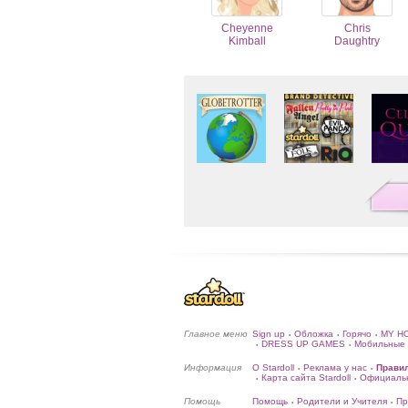
Cheyenne
Chris
Kimball
Daughtry
Главное меню
Sign up
Обложка
Горячо
MY H
•
•
•
DRESS UP GAMES
Мобильные 
•
•
Информация
О Stardoll
Реклама у нас
Прави
•
•
Карта сайта Stardoll
Официальн
•
•
Помощь
Помощь
Родители и Учителя
Пр
•
•