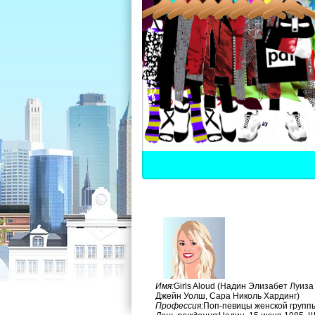
Имя:
Girls Aloud (Надин Элизабет Луиз
Джейн Уолш, Сара Николь Хардинг)
Профессия:
Поп-певицы женской группы 