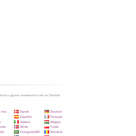
Aloud и других знаменитостей на Stardoll.
 Ind.
Dansk
Deutsch
Español
Français
i
Italiano
Magyar
ands
Norsk
Polski
uês
Português/BR
Română