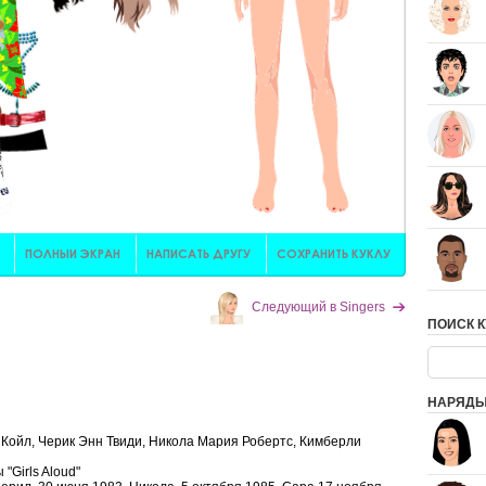
Следующий в Singers
ПОИСК К
НАРЯДЫ
а Койл, Черик Энн Твиди, Никола Мария Робертс, Кимберли
"Girls Aloud"