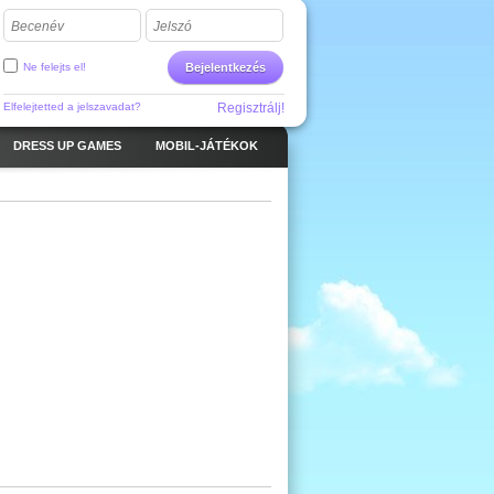
Becenév
Jelszó
Ne felejts el!
Bejelentkezés
Elfelejtetted a jelszavadat?
Regisztrálj!
DRESS UP GAMES
MOBIL-JÁTÉKOK