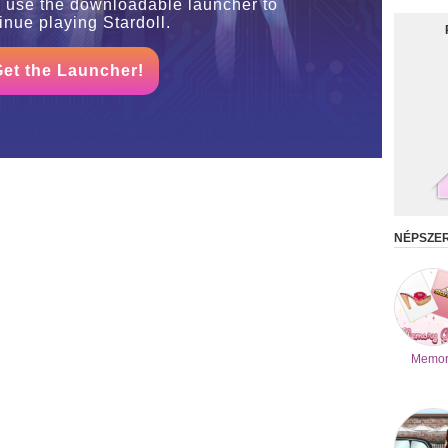
o use the downloadable launcher to
inue playing Stardoll.
Get the Launcher!
NÉPSZE
Memor