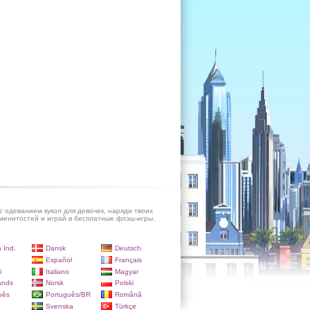
с одеванием кукол для девочек, наряди твоих
енитостей и играй в бесплатные флэш-игры.
 Ind.
Dansk
Deutsch
Español
Français
i
Italiano
Magyar
ands
Norsk
Polski
uês
Português/BR
Română
Svenska
Türkçe