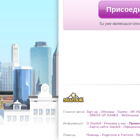
Присоеди
Ты уже являешься член
Главное меню
Sign up
Обложка
Горячо
MY H
•
•
•
DRESS UP GAMES
Мобильные 
•
•
Информация
О Stardoll
Реклама у нас
Прави
•
•
Карта сайта Stardoll
Официальн
•
•
Помощь
Помощь
Родители и Учителя
Пр
•
•