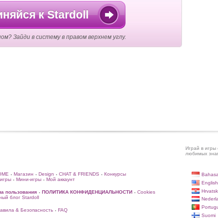
няйся к Stardoll
ом? Зайди в систему в правом верхнем углу.
Играй в игры 
любимых знам
OME
Магазин
Design
CHAT & FRIENDS
Конкурсы
Bahasa
•
•
•
•
игры
Мини-игры
Мой аккаунт
•
•
English
Hrvatsk
ла пользования
ПОЛИТИКА КОНФИДЕНЦИАЛЬНОСТИ
Cookies
•
•
ый блог Stardoll
Nederl
Portug
авила & Безопасность
FAQ
•
Suomi