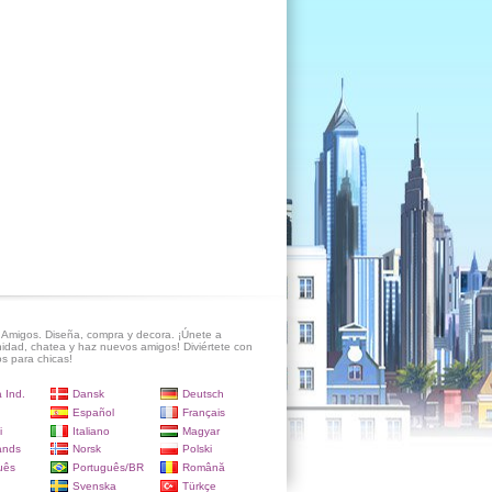
Amigos. Diseña, compra y decora. ¡Únete a
idad, chatea y haz nuevos amigos! Diviértete con
s para chicas!
 Ind.
Dansk
Deutsch
Español
Français
i
Italiano
Magyar
ands
Norsk
Polski
uês
Português/BR
Română
Svenska
Türkçe