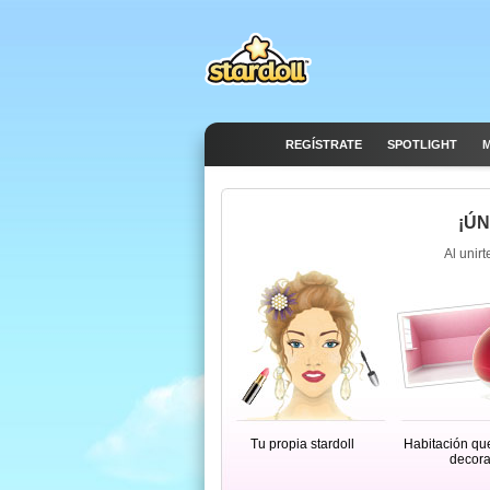
REGÍSTRATE
SPOTLIGHT
M
¡ÚN
Al unirt
Tu propia stardoll
Habitación qu
decora