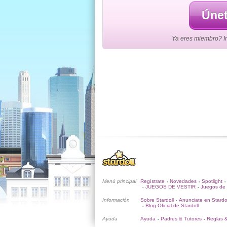
Únet
Ya eres miembro? Ini
Menú principal
Regístrate
Novedades
Spotlight
•
•
•
JUEGOS DE VESTIR
Juegos de 
•
•
Información
Sobre Stardoll
Anunciate en Stardo
•
Blog Oficial de Stardoll
•
Ayuda
Ayuda
Padres & Tutores
Reglas 
•
•