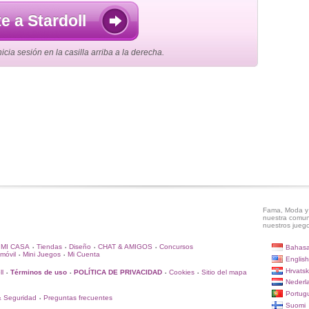
e a Stardoll
cia sesión en la casilla arriba a la derecha.
Fama, Moda y 
nuestra comun
nuestros juego
MI CASA
Tiendas
Diseño
CHAT & AMIGOS
Concursos
Bahasa
•
•
•
•
móvil
Mini Juegos
Mi Cuenta
•
•
English
Hrvatsk
ll
Términos de uso
POLÍTICA DE PRIVACIDAD
Cookies
Sitio del mapa
•
•
•
•
Nederl
Portug
& Seguridad
Preguntas frecuentes
•
Suomi